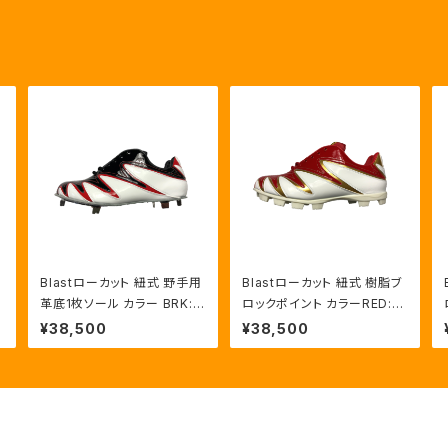
Blastローカット 紐式 野手用
Blastローカット 紐式 樹脂ブ
革底1枚ソール カラー BRK:R
ロックポイント カラーRED:G
ED/HWT
LD/HWT
¥38,500
¥38,500