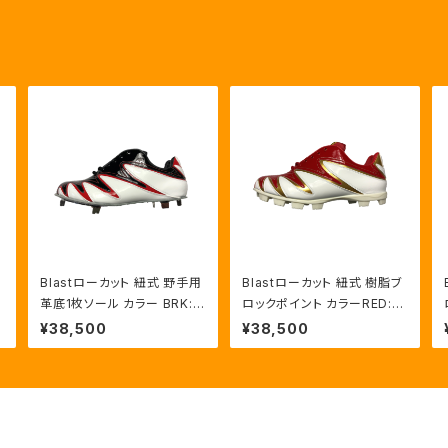
Blastローカット 紐式 野手用
Blastローカット 紐式 樹脂ブ
革底1枚ソール カラー BRK:R
ロックポイント カラーRED:G
ED/HWT
LD/HWT
¥38,500
¥38,500