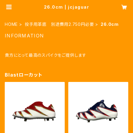
26.0cm | jcjaguar
HOME
投手用革底 別途費用2.750円必要
26.0cm
INFORMATION
貴方にとって最高のスパイクをご提供します
Blastローカット