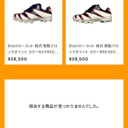
Blastローカット 紐式 樹脂ブロ
Blastローカット 紐式 樹脂ブロ
ックポイント カラーNVY:RED/
ックポイント カラーBRK:RED/
HWT
HWT
¥38,500
¥38,500
該当する商品が見つかりませんでした。