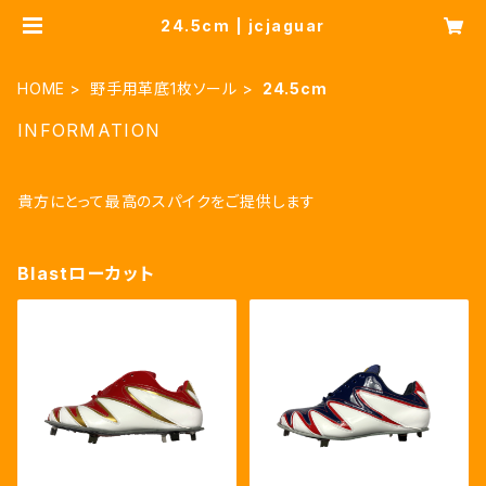
24.5cm | jcjaguar
HOME
野手用革底1枚ソール
24.5cm
INFORMATION
貴方にとって最高のスパイクをご提供します
Blastローカット