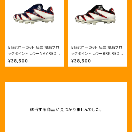
Blastローカット 紐式 樹脂ブロ
Blastローカット 紐式 樹脂ブロ
ックポイント カラーNVY:RED/
ックポイント カラーBRK:RED/
HWT
HWT
¥38,500
¥38,500
該当する商品が見つかりませんでした。