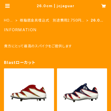
26.0cm | jcjaguar
HOM
樹脂底金具埋込式 別途費用2.750円必
26.0c
E
要
m
INFORMATION
貴方にとって最高のスパイクをご提供します
Blastローカット