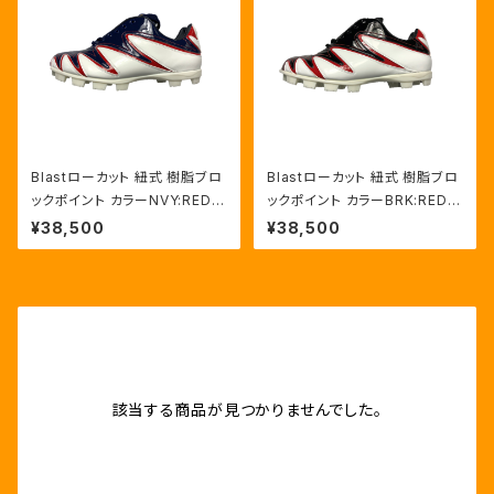
Blastローカット 紐式 樹脂ブロ
Blastローカット 紐式 樹脂ブロ
ックポイント カラーNVY:RED/
ックポイント カラーBRK:RED/
HWT
HWT
¥38,500
¥38,500
該当する商品が見つかりませんでした。