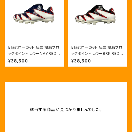
Blastローカット 紐式 樹脂ブロ
Blastローカット 紐式 樹脂ブロ
ックポイント カラーNVY:RED/
ックポイント カラーBRK:RED/
HWT
HWT
¥38,500
¥38,500
該当する商品が見つかりませんでした。