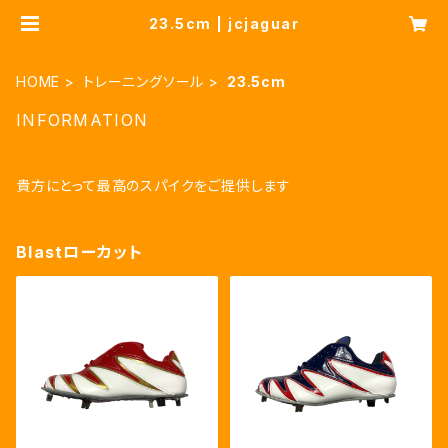
23.5cm | jcjaguar
HOME
トレーニングソール
23.5cm
INFORMATION
貴方にとって最高のスパイクをご提供します
Blastローカット