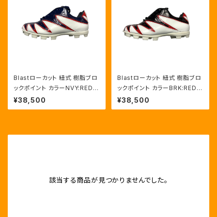
Blastローカット 紐式 樹脂ブロ
Blastローカット 紐式 樹脂ブロ
ックポイント カラーNVY:RED/
ックポイント カラーBRK:RED/
HWT
HWT
¥38,500
¥38,500
該当する商品が見つかりませんでした。