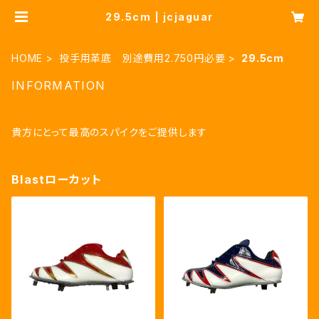
29.5cm | jcjaguar
HOME
投手用革底 別途費用2.750円必要
29.5cm
INFORMATION
貴方にとって最高のスパイクをご提供します
Blastローカット