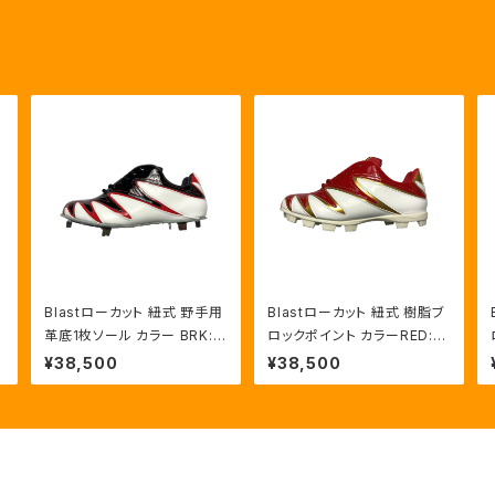
Blastローカット 紐式 野手用
Blastローカット 紐式 樹脂ブ
革底1枚ソール カラー BRK:R
ロックポイント カラーRED:G
ED/HWT
LD/HWT
¥38,500
¥38,500