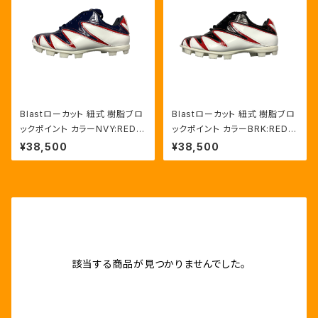
Blastローカット 紐式 樹脂ブロ
Blastローカット 紐式 樹脂ブロ
ックポイント カラーNVY:RED/
ックポイント カラーBRK:RED/
HWT
HWT
¥38,500
¥38,500
該当する商品が見つかりませんでした。