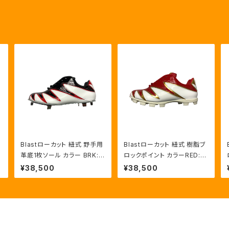
Blastローカット 紐式 野手用
Blastローカット 紐式 樹脂ブ
革底1枚ソール カラー BRK:R
ロックポイント カラーRED:G
ED/HWT
LD/HWT
¥38,500
¥38,500