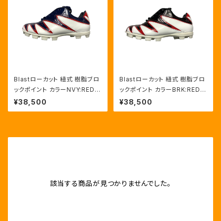
Blastローカット 紐式 樹脂ブロ
Blastローカット 紐式 樹脂ブロ
ックポイント カラーNVY:RED/
ックポイント カラーBRK:RED/
HWT
HWT
¥38,500
¥38,500
該当する商品が見つかりませんでした。