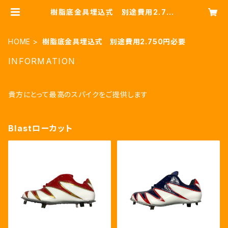
樹脂底金具埋込式 別途費用2.750
円必要 | jcjaguar
HOME
樹脂底金具埋込式 別途費用2.750円必要
INFORMATION
貴方にとって最高のスパイクをご提供します
Blastローカット