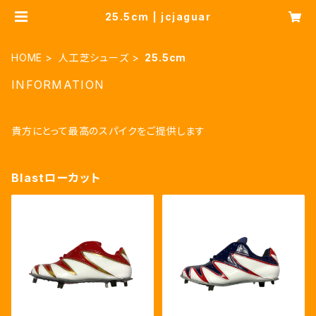
25.5cm | jcjaguar
HOME
人工芝シューズ
25.5cm
INFORMATION
貴方にとって最高のスパイクをご提供します
Blastローカット