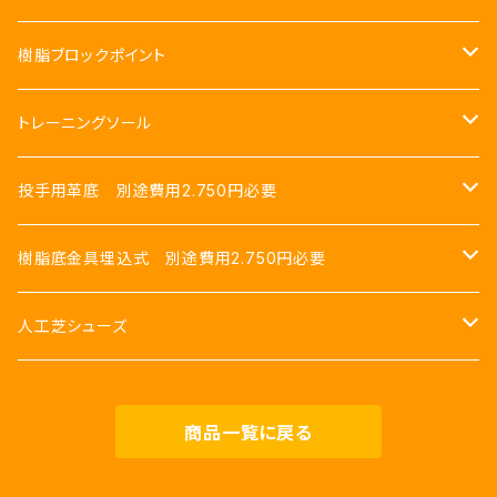
赤
23.5cm
樹脂ブロックポイント
ネイビー
24.0cm
24.5cm
トレーニングソール
ロイヤルブルー
24.5cm
25.0cm
23.5cm
投手用革底 別途費用2.750円必要
銀
25.0cm
25.5cm
24.0cm
24.0cm
樹脂底金具埋込式 別途費用2.750円必要
ゴールド
25.5cm
26.0cm
24.5cm
24.5cm
23.5cm
人工芝シューズ
ピンク
26.0cm
26.5cm
25.0cm
25.0cm
24.0cm
25.0cm
商品一覧に戻る
パープル
26.5cm
27.0cm
25.5cm
25.5cm
24.5cm
25.5cm