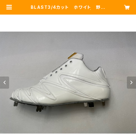
BLAST3/4カット ホワイト 野手
用革底1枚ソール 学生向け | jcjag
uar