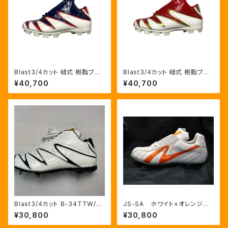
Blast3/4カット 紐式 樹脂ブロ
Blast3/4カット 紐式 樹脂ブロ
ックポイント カラーNVY:RED/
ックポイント カラーRED:GLD/
¥40,700
¥40,700
HWT
HWT
Blast3/4カット B-34TTW/G
JS-SA ホワイト×オレンジラ
um/NVY 樹脂底金具埋込式ス
イン 野手用革底1枚ソール
¥30,800
¥30,800
パイク 白✖️紺
紐式