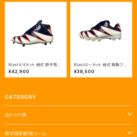
Blast4/4カット 紐式 野手用革
Blastローカット 紐式 樹脂ブロ
底1枚ソール カラーNVY:RED/H
ックポイント カラーNVY:RED/
¥42,900
¥38,500
WT
HWT
CATEGORY
白トカゲ柄
黒
野手用革底1枚ソール